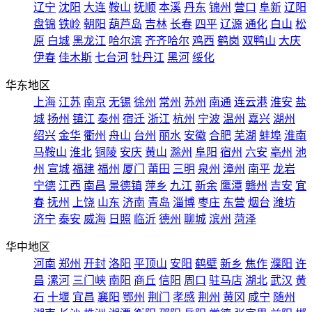
辽宁
沈阳
大连
鞍山
抚顺
本溪
丹东
锦州
营口
阜新
辽阳
盘锦
铁岭
朝阳
葫芦岛
吉林
长春
四平
辽源
通化
白山
松
原
白城
黑龙江
哈尔滨
齐齐哈尔
鸡西
鹤岗
双鸭山
大庆
伊春
佳木斯
七台河
牡丹江
黑河
绥化
华东地区
上海
江苏
南京
无锡
徐州
常州
苏州
南通
连云港
淮安
盐
城
扬州
镇江
泰州
宿迁
浙江
杭州
宁波
温州
嘉兴
湖州
绍兴
金华
衢州
舟山
台州
丽水
安徽
合肥
芜湖
蚌埠
淮南
马鞍山
淮北
铜陵
安庆
黄山
滁州
阜阳
宿州
六安
亳州
池
州
宣城
福建
福州
厦门
莆田
三明
泉州
漳州
南平
龙岩
宁德
江西
南昌
景德镇
萍乡
九江
新余
鹰潭
赣州
吉安
宜
春
抚州
上饶
山东
济南
青岛
淄博
枣庄
东营
烟台
潍坊
济宁
泰安
威海
日照
临沂
德州
聊城
滨州
菏泽
华中地区
河南
郑州
开封
洛阳
平顶山
安阳
鹤壁
新乡
焦作
濮阳
许
昌
漯河
三门峡
南阳
商丘
信阳
周口
驻马店
湖北
武汉
黄
石
十堰
宜昌
襄阳
鄂州
荆门
孝感
荆州
黄冈
咸宁
随州