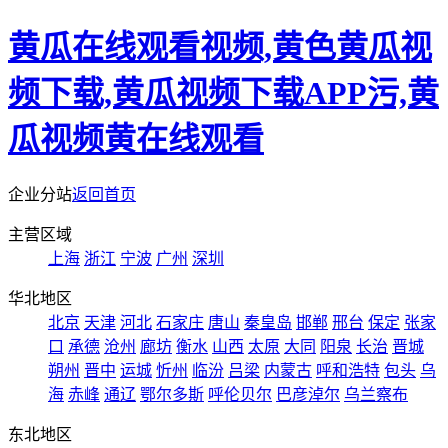
黄瓜在线观看视频,黄色黄瓜视
频下载,黄瓜视频下载APP污,黄
瓜视频黄在线观看
企业分站
返回首页
主营区域
上海
浙江
宁波
广州
深圳
华北地区
北京
天津
河北
石家庄
唐山
秦皇岛
邯郸
邢台
保定
张家
口
承德
沧州
廊坊
衡水
山西
太原
大同
阳泉
长治
晋城
朔州
晋中
运城
忻州
临汾
吕梁
内蒙古
呼和浩特
包头
乌
海
赤峰
通辽
鄂尔多斯
呼伦贝尔
巴彦淖尔
乌兰察布
东北地区