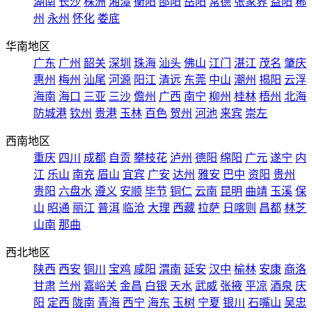
湖南
长沙
株洲
湘潭
衡阳
邵阳
岳阳
常德
张家界
益阳
郴
州
永州
怀化
娄底
华南地区
广东
广州
韶关
深圳
珠海
汕头
佛山
江门
湛江
茂名
肇庆
惠州
梅州
汕尾
河源
阳江
清远
东莞
中山
潮州
揭阳
云浮
海南
海口
三亚
三沙
儋州
广西
南宁
柳州
桂林
梧州
北海
防城港
钦州
贵港
玉林
百色
贺州
河池
来宾
崇左
西南地区
重庆
四川
成都
自贡
攀枝花
泸州
德阳
绵阳
广元
遂宁
内
江
乐山
南充
眉山
宜宾
广安
达州
雅安
巴中
资阳
贵州
贵阳
六盘水
遵义
安顺
毕节
铜仁
云南
昆明
曲靖
玉溪
保
山
昭通
丽江
普洱
临沧
大理
西藏
拉萨
日喀则
昌都
林芝
山南
那曲
西北地区
陕西
西安
铜川
宝鸡
咸阳
渭南
延安
汉中
榆林
安康
商洛
甘肃
兰州
嘉峪关
金昌
白银
天水
武威
张掖
平凉
酒泉
庆
阳
定西
陇南
青海
西宁
海东
玉树
宁夏
银川
石嘴山
吴忠